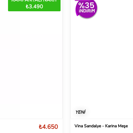
₺3.490
YENİ
₺4.650
Vina Sandalye - Karina Meşe