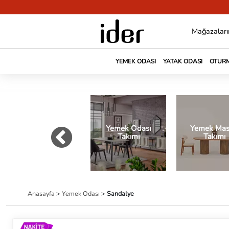
Mağazaları
YEMEK ODASI
YATAK ODASI
OTURM
Yemek Odası
Yemek Mas
Takımı
Takımı
Anasayfa
>
Yemek Odası
>
Sandalye