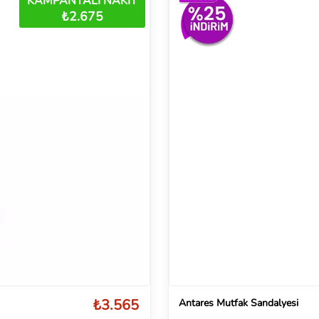
KAMPANYALI NAKİT
₺2.675
₺3.565
Antares Mutfak Sandalyesi