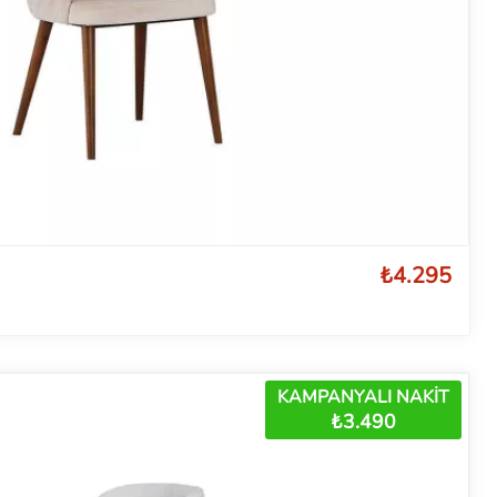
₺4.295
KAMPANYALI NAKİT
₺3.490