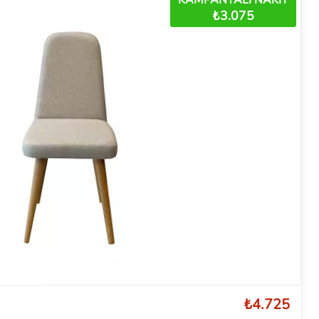
₺3.075
₺4.725