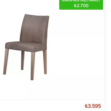
KAMPANYALI NAKİT
₺2.700
₺3.595