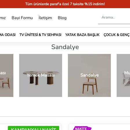
Tüm ürünlerde paraf'a özel 7 taksite %15 indirim!
mız
Bayi Formu
İletişim
Blog
A ODASI
TV ÜNITESI & TV SEHPASI
YATAK BAZA BAŞLIK
ÇOCUK & GENÇ
Sandalye
ası
Mu
Yemek Masası
Sandalye