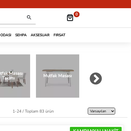
0
 ODASI
SEHPA
AKSESUAR
FIRSAT
tfak Masası
Mutfak Masası
Bench
Takımı
1-24 / Toplam 83 ürün