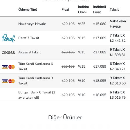
İndirim
İndirimli
Ödeme Türü
Fiyat
Taksit
Oranı
Fiyat
Nakit veya
Nakit veya Havale
₺20.105
%25
₺15.080
Havale
7 Taksit X
Paraf 7 Taksit
₺20.105
%15
₺17.089
₺2.441,32
9 Taksit X
Axess 9 Taksit
₺20.105
%15
₺17.089
₺1.898,81
Tüm Kredi Kartlarına 6
6 Taksit X
₺20.105
%15
₺17.089
Taksit
₺2.848,21
Tüm Kredi Kartlarına 9
9 Taksit X
₺20.105
%10
₺18.095
Taksit
₺2.010,50
Burgan Bank 6 Taksit (3
6 Taksit X
₺20.105
%10
₺18.095
ay ertelemeli)
₺3.015,75
Diğer Ürünler