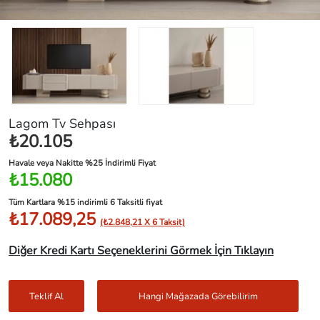
Lagom Tv Sehpası
₺20.105
Havale veya Nakitte %25 İndirimli Fiyat
₺15.080
Tüm Kartlara %15 indirimli 6 Taksitli fiyat
₺17.089,25
(₺2.848,21 X 6 Taksit)
Diğer Kredi Kartı Seçeneklerini Görmek İçin Tıklayın
Teklif Al
Hangi Mağazada Görebilirim