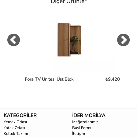
Diğer Ürünler
Fora TV Ünitesi Üst Blok
₺9.420
Fo
KATEGORİLER
İDER MOBİLYA
Yemek Odası
Mağazalarımız
Yatak Odası
Bayi Formu
Koltuk Takımı
İletişim