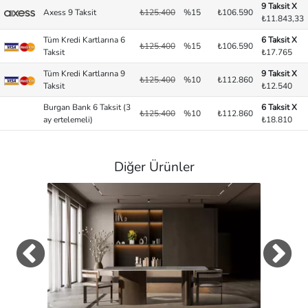
9 Taksit X
Axess 9 Taksit
₺125.400
%15
₺106.590
₺11.843,33
Tüm Kredi Kartlarına 6
6 Taksit X
₺125.400
%15
₺106.590
Taksit
₺17.765
Tüm Kredi Kartlarına 9
9 Taksit X
₺125.400
%10
₺112.860
Taksit
₺12.540
Burgan Bank 6 Taksit (3
6 Taksit X
₺125.400
%10
₺112.860
ay ertelemeli)
₺18.810
Diğer Ürünler