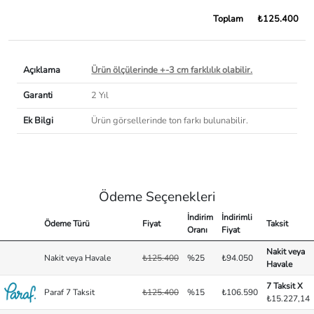
Toplam
₺125.400
Açıklama
Ürün ölçülerinde +-3 cm farklılık olabilir.
Garanti
2 Yıl
Ek Bilgi
Ürün görsellerinde ton farkı bulunabilir.
Ödeme Seçenekleri
İndirim
İndirimli
Ödeme Türü
Fiyat
Taksit
Oranı
Fiyat
Nakit veya
Nakit veya Havale
₺125.400
%25
₺94.050
Havale
7 Taksit X
Paraf 7 Taksit
₺125.400
%15
₺106.590
₺15.227,14