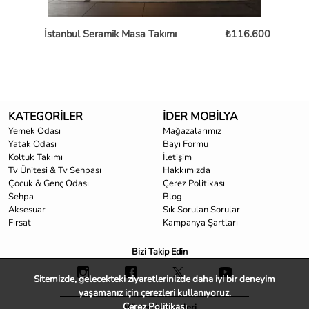
İstanbul Seramik Masa Takımı
₺116.600
Os
KATEGORİLER
İDER MOBİLYA
Yemek Odası
Mağazalarımız
Yatak Odası
Bayi Formu
Koltuk Takımı
İletişim
Tv Ünitesi & Tv Sehpası
Hakkımızda
Çocuk & Genç Odası
Çerez Politikası
Sehpa
Blog
Aksesuar
Sık Sorulan Sorular
Fırsat
Kampanya Şartları
Bizi Takip Edin
Sitemizde, gelecekteki ziyaretlerinizde daha iyi bir deneyim
yaşamanız için çerezleri kullanıyoruz.
Çerez Politikası
Müşteri Hizmetleri