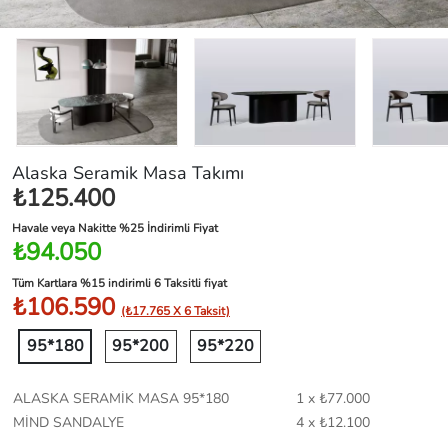
Alaska Seramik Masa Takımı
₺125.400
Havale veya Nakitte %25 İndirimli Fiyat
₺94.050
Tüm Kartlara %15 indirimli 6 Taksitli fiyat
₺106.590
(₺17.765 X 6 Taksit)
95*180
95*200
95*220
ALASKA SERAMİK MASA 95*180
1 x ₺77.000
MİND SANDALYE
4 x ₺12.100