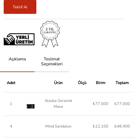
Teklif Al
Açıklama
Teslimat
Seçenekleri
Adet
Ürün
Ölçü
Birim
Toplam
Alaska Seramik
1
₺77.000
₺77.000
Masa
4
Mind Sandalye
₺12.100
₺48.400