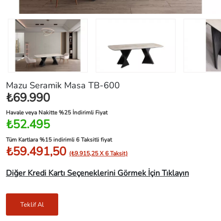
Mazu Seramik Masa TB-600
₺69.990
Havale veya Nakitte %25 İndirimli Fiyat
₺52.495
Tüm Kartlara %15 indirimli 6 Taksitli fiyat
₺59.491,50
(₺9.915,25 X 6 Taksit)
Diğer Kredi Kartı Seçeneklerini Görmek İçin Tıklayın
Teklif Al