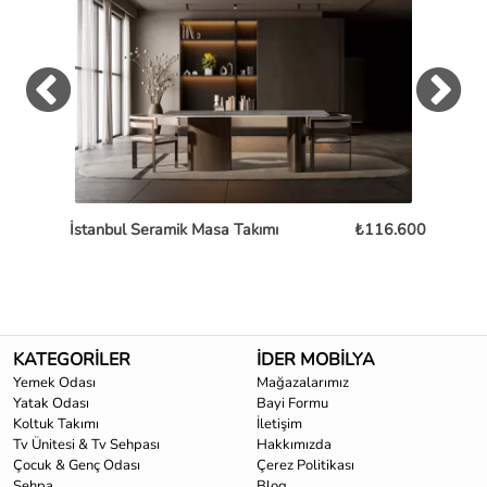
İstanbul Seramik Masa Takımı
₺116.600
Os
KATEGORİLER
İDER MOBİLYA
Yemek Odası
Mağazalarımız
Yatak Odası
Bayi Formu
Koltuk Takımı
İletişim
Tv Ünitesi & Tv Sehpası
Hakkımızda
Çocuk & Genç Odası
Çerez Politikası
Sehpa
Blog