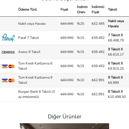
İndirim
İndirimli
Ödeme Türü
Fiyat
Taksit
Oranı
Fiyat
Nakit veya
Nakit veya Havale
₺69.990
%25
₺52.495
Havale
7 Taksit X
Paraf 7 Taksit
₺69.990
%15
₺59.492
₺8.498,79
9 Taksit X
Axess 9 Taksit
₺69.990
%15
₺59.492
₺6.610,17
Tüm Kredi Kartlarına 6
6 Taksit X
₺69.990
%15
₺59.492
Taksit
₺9.915,25
Tüm Kredi Kartlarına 9
9 Taksit X
₺69.990
%10
₺62.991
Taksit
₺6.999
Burgan Bank 6 Taksit (3
6 Taksit X
₺69.990
%10
₺62.991
ay ertelemeli)
₺10.498,50
Diğer Ürünler