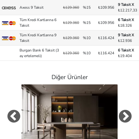
9 Taksit X
Axess 9 Taksit
₺129.360
%15
₺109.956
₺12.217,33
Tüm Kredi Kartlarına 6
6 Taksit X
₺129.360
%15
₺109.956
Taksit
₺18.326
Tüm Kredi Kartlarına 9
9 Taksit X
₺129.360
%10
₺116.424
Taksit
₺12.936
Burgan Bank 6 Taksit (3
6 Taksit X
₺129.360
%10
₺116.424
ay ertelemeli)
₺19.404
Diğer Ürünler