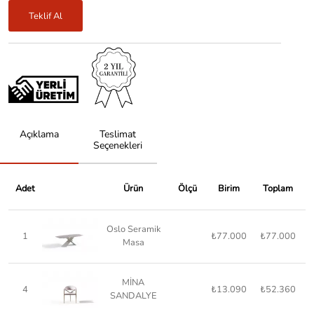
Teklif Al
Açıklama
Teslimat
Seçenekleri
Adet
Ürün
Ölçü
Birim
Toplam
Oslo Seramik
1
₺77.000
₺77.000
Masa
MİNA
4
₺13.090
₺52.360
SANDALYE