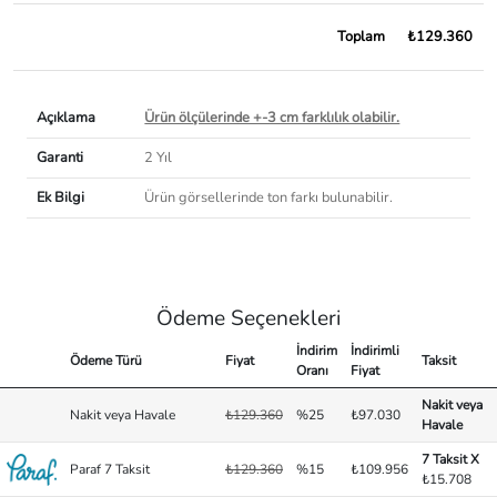
Toplam
₺129.360
Açıklama
Ürün ölçülerinde +-3 cm farklılık olabilir.
Garanti
2 Yıl
Ek Bilgi
Ürün görsellerinde ton farkı bulunabilir.
Ödeme Seçenekleri
İndirim
İndirimli
Ödeme Türü
Fiyat
Taksit
Oranı
Fiyat
Nakit veya
Nakit veya Havale
₺129.360
%25
₺97.030
Havale
7 Taksit X
Paraf 7 Taksit
₺129.360
%15
₺109.956
₺15.708