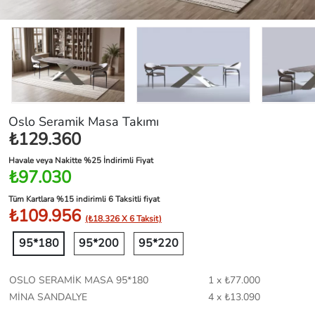
Oslo Seramik Masa Takımı
₺129.360
Havale veya Nakitte %25 İndirimli Fiyat
₺97.030
Tüm Kartlara %15 indirimli 6 Taksitli fiyat
₺109.956
(₺18.326 X 6 Taksit)
95*180
95*200
95*220
OSLO SERAMİK MASA 95*180
1 x ₺77.000
MİNA SANDALYE
4 x ₺13.090