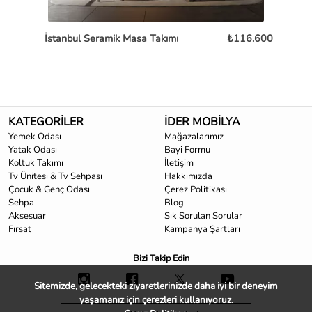
İstanbul Seramik Masa Takımı
₺116.600
Os
KATEGORİLER
İDER MOBİLYA
Yemek Odası
Mağazalarımız
Yatak Odası
Bayi Formu
Koltuk Takımı
İletişim
Tv Ünitesi & Tv Sehpası
Hakkımızda
Çocuk & Genç Odası
Çerez Politikası
Sehpa
Blog
Aksesuar
Sık Sorulan Sorular
Fırsat
Kampanya Şartları
Bizi Takip Edin
Sitemizde, gelecekteki ziyaretlerinizde daha iyi bir deneyim
yaşamanız için çerezleri kullanıyoruz.