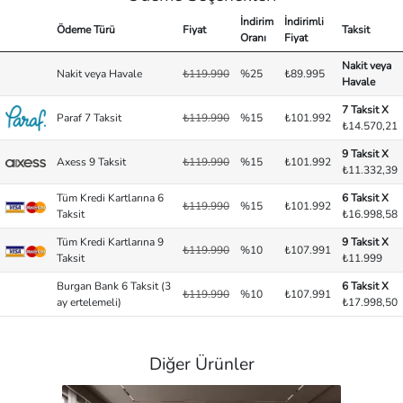
İndirim
İndirimli
Ödeme Türü
Fiyat
Taksit
Oranı
Fiyat
Nakit veya
Nakit veya Havale
₺119.990
%25
₺89.995
Havale
7 Taksit X
Paraf 7 Taksit
₺119.990
%15
₺101.992
₺14.570,21
9 Taksit X
Axess 9 Taksit
₺119.990
%15
₺101.992
₺11.332,39
Tüm Kredi Kartlarına 6
6 Taksit X
₺119.990
%15
₺101.992
Taksit
₺16.998,58
Tüm Kredi Kartlarına 9
9 Taksit X
₺119.990
%10
₺107.991
Taksit
₺11.999
Burgan Bank 6 Taksit (3
6 Taksit X
₺119.990
%10
₺107.991
ay ertelemeli)
₺17.998,50
Diğer Ürünler