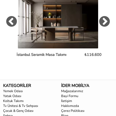
İstanbul Seramik Masa Takımı
₺116.600
Os
KATEGORİLER
İDER MOBİLYA
Yemek Odası
Mağazalarımız
Yatak Odası
Bayi Formu
Koltuk Takımı
İletişim
Tv Ünitesi & Tv Sehpası
Hakkımızda
Çocuk & Genç Odası
Çerez Politikası
Sehpa
Blog