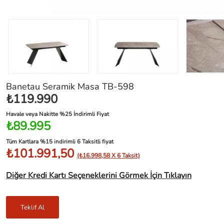
Banetau Seramik Masa TB-598
₺119.990
Havale veya Nakitte %25 İndirimli Fiyat
₺89.995
Tüm Kartlara %15 indirimli 6 Taksitli fiyat
₺101.991,50
(₺16.998,58 X 6 Taksit)
Diğer Kredi Kartı Seçeneklerini Görmek İçin Tıklayın
Teklif Al