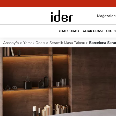
Mağazaları
YEMEK ODASI
YATAK ODASI
OTURM
Anasayfa
>
Yemek Odası
>
Seramik Masa Takımı
>
Barcelona Sera