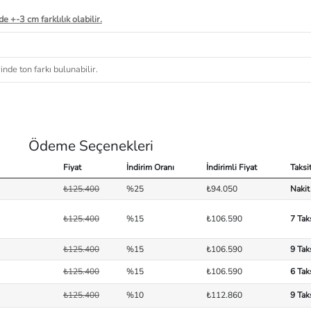
e +-3 cm farklılık olabilir.
nde ton farkı bulunabilir.
Ödeme Seçenekleri
Fiyat
İndirim Oranı
İndirimli Fiyat
Taksi
₺125.400
%25
₺94.050
Nakit
₺125.400
%15
₺106.590
7 Tak
₺125.400
%15
₺106.590
9 Tak
₺125.400
%15
₺106.590
6 Tak
₺125.400
%10
₺112.860
9 Tak