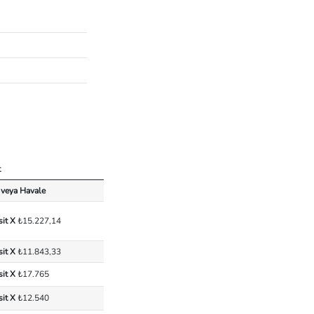
t
 veya Havale
sit X
₺15.227,14
sit X
₺11.843,33
sit X
₺17.765
sit X
₺12.540