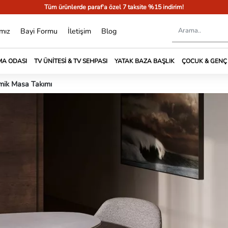
Tüm ürünlerde paraf'a özel 7 taksite %15 indirim!
mız
Bayi Formu
İletişim
Blog
A ODASI
TV ÜNITESI & TV SEHPASI
YATAK BAZA BAŞLIK
ÇOCUK & GENÇ
mik Masa Takımı