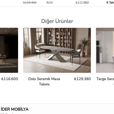
₺125.400
%10
₺112.860
6 Tak
Diğer Ürünler
₺116.600
Oslo Seramik Masa
₺129.360
Targa Ser
Takımı
İDER MOBİLYA