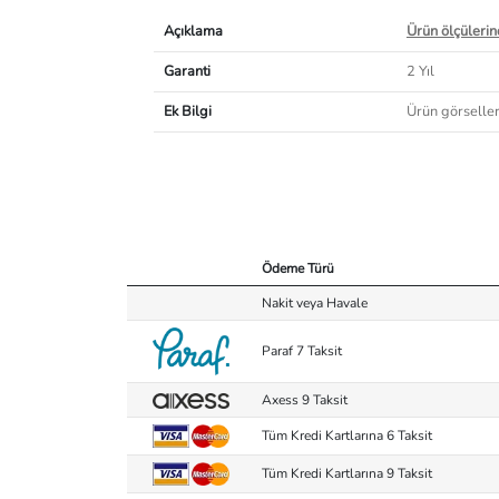
Açıklama
Ürün ölçülerind
Garanti
2 Yıl
Ek Bilgi
Ürün görselleri
Ödeme Türü
Nakit veya Havale
Paraf 7 Taksit
Axess 9 Taksit
Tüm Kredi Kartlarına 6 Taksit
Tüm Kredi Kartlarına 9 Taksit