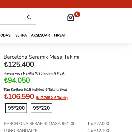
0
 ODASI
SEHPA
AKSESUAR
FIRSAT
Barcelona Seramik Masa Takımı
₺125.400
Havale veya Nakitte %25 İndirimli Fiyat
₺94.050
Tüm Kartlara %15 indirimli 6 Taksitli fiyat
₺106.590
(₺17.765 X 6 Taksit)
95*200
95*220
BARCELONA SERAMİK MASA 95*200
1 x ₺77.000
LUNO SANDALYE
4 x ₺12.100