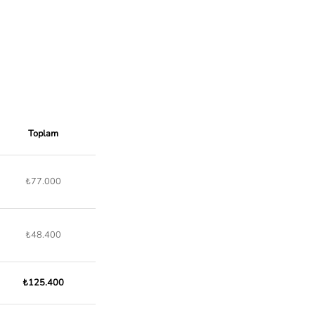
Toplam
₺77.000
₺48.400
₺125.400