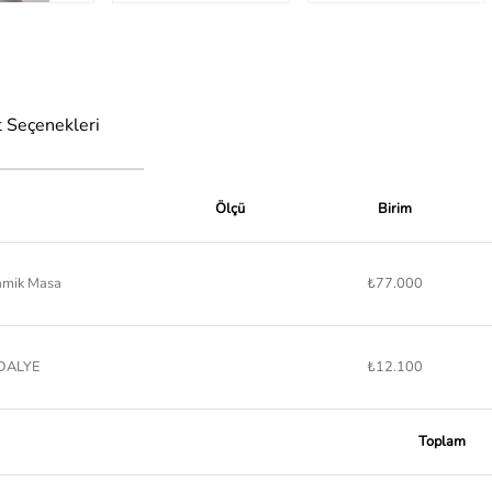
 Seçenekleri
Ölçü
Birim
amik Masa
₺77.000
DALYE
₺12.100
Toplam