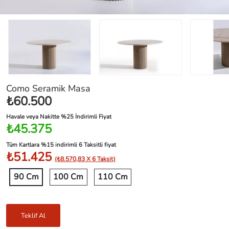
Como Seramik Masa
₺60.500
Havale veya Nakitte %25 İndirimli Fiyat
₺45.375
Tüm Kartlara %15 indirimli 6 Taksitli fiyat
₺51.425
(₺8.570,83 X 6 Taksit)
90 Cm
100 Cm
110 Cm
Teklif Al