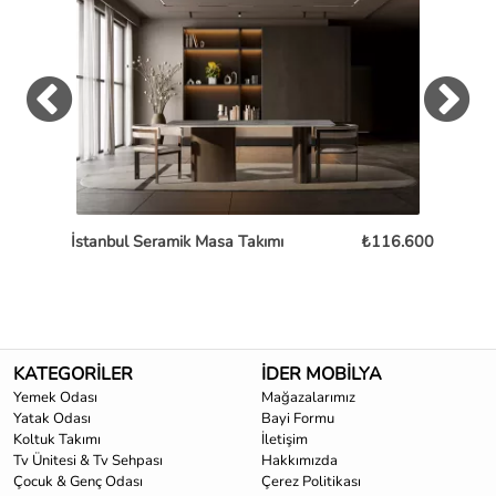
İstanbul Seramik Masa Takımı
₺116.600
Os
KATEGORİLER
İDER MOBİLYA
Yemek Odası
Mağazalarımız
Yatak Odası
Bayi Formu
Koltuk Takımı
İletişim
Tv Ünitesi & Tv Sehpası
Hakkımızda
Çocuk & Genç Odası
Çerez Politikası