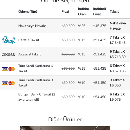
Ödeme Seçenekleri
İndirim
İndirimli
Ödeme Türü
Fiyat
Taksit
Oranı
Fiyat
Nakit veya
Nakit veya Havale
₺60.500
%25
₺45.375
Havale
7 Taksit X
Paraf 7 Taksit
₺60.500
%15
₺51.425
₺7.346,43
9 Taksit X
Axess 9 Taksit
₺60.500
%15
₺51.425
₺5.713,89
Tüm Kredi Kartlarına 6
6 Taksit X
₺60.500
%15
₺51.425
Taksit
₺8.570,83
Tüm Kredi Kartlarına 9
9 Taksit X
₺60.500
%10
₺54.450
Taksit
₺6.050
Burgan Bank 6 Taksit (3
6 Taksit X
₺60.500
%10
₺54.450
ay ertelemeli)
₺9.075
Diğer Ürünler