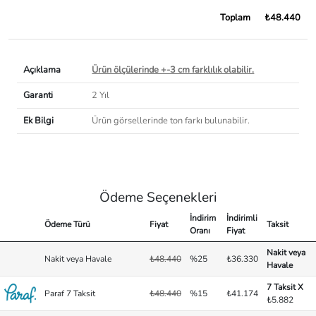
Toplam
₺48.440
Açıklama
Ürün ölçülerinde +-3 cm farklılık olabilir.
Garanti
2 Yıl
Ek Bilgi
Ürün görsellerinde ton farkı bulunabilir.
Ödeme Seçenekleri
İndirim
İndirimli
Ödeme Türü
Fiyat
Taksit
Oranı
Fiyat
Nakit veya
Nakit veya Havale
₺48.440
%25
₺36.330
Havale
7 Taksit X
Paraf 7 Taksit
₺48.440
%15
₺41.174
₺5.882