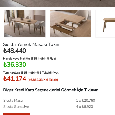
Siesta Yemek Masası Takımı
₺48.440
Havale veya Nakitte %25 İndirimli Fiyat
₺36.330
Tüm Kartlara %15 indirimli 6 Taksitli fiyat
₺41.174
(₺6.862,33 X 6 Taksit)
Diğer Kredi Kartı Seçeneklerini Görmek İçin Tıklayın
Siesta Masa
1 x ₺20.760
Siesta Sandalye
4 x ₺6.920