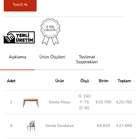
Teklif Al
Açıklama
Ürün Ölçüleri
Teslimat
Seçenekleri
Adet
Ürün
Ölçü
Birim
Toplam
G: 160
1
Siesta Masa
Y: 75
₺20.760
₺20.760
D: 90
4
Siesta Sandalye
₺6.920
₺27.680