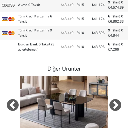
9 Taksit X
Axess 9 Taksit
₺48.440
%15
₺41.174
₺4.574,89
Tüm Kredi Kartlarına 6
6 Taksit X
₺48.440
%15
₺41.174
Taksit
₺6.862,33
Tüm Kredi Kartlarına 9
9 Taksit X
₺48.440
%10
₺43.596
Taksit
₺4.844
Burgan Bank 6 Taksit (3
6 Taksit X
₺48.440
%10
₺43.596
ay ertelemeli)
₺7.266
Diğer Ürünler