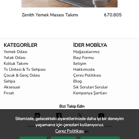
Zenith Yemek Masası Takımı
₺70.805
Lag
KATEGORİLER
İDER MOBİLYA
Yemek Odası
Mağazalarımız
Yatak Odası
Bayi Formu
Koltuk Takımı
İletişim
Tv Ünitesi & Tv Sehpası
Hakkımızda
Çocuk & Genç Odası
Çerez Politikası
Sehpa
Blog
Aksesuar
Sık Sorulan Sorular
Fırsat
Kampanya Şartları
Bizi Takip Edin
Sitemizde, gelecekteki ziyaretlerinizde daha iyi bir deneyim
yaşamanız için çerezleri kullanıyoruz.
Çerez Politikası
Müşteri Hizmetleri