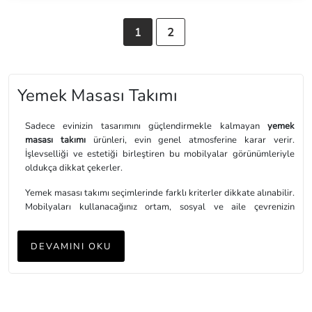
1
2
Yemek Masası Takımı
Sadece evinizin tasarımını güçlendirmekle kalmayan
yemek
masası takımı
ürünleri, evin genel atmosferine karar verir.
İşlevselliği ve estetiği birleştiren bu mobilyalar görünümleriyle
oldukça dikkat çekerler.
Yemek masası takımı seçimlerinde farklı kriterler dikkate alınabilir.
Mobilyaları kullanacağınız ortam, sosyal ve aile çevrenizin
kalabalıklığı, bakım şartları gibi durumları dikkate almak en ideal
seçimi yapmanızı sağlar. Yemek masası takımı alırken zamansız
DEVAMINI OKU
trendlere hitap ettiğinizi bilmek de önemlidir. Uzun ömürlü bir
kullanımı hedefleyerek bütçe dostu kararlar alabilirsiniz.
Yemek Masası Takımı Nerede Kullanılır?
Yemek masası takımı
satın alırken yerleştireceğiniz ortam ve bu