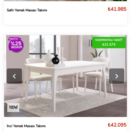
₺41.985
Safir Yemek Masası Takımı
KAMPANYALI NAKİT
₺31.575
YENİ
₺42.095
İnci Yemek Masası Takımı