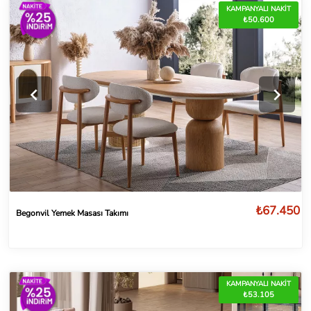
KAMPANYALI NAKİT
₺50.600
₺67.450
Begonvil Yemek Masası Takımı
KAMPANYALI NAKİT
₺53.105