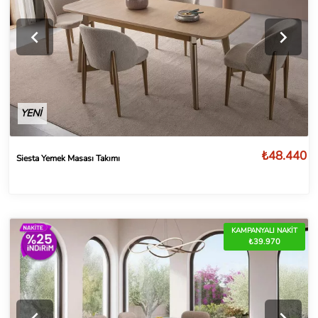
YENİ
₺48.440
Siesta Yemek Masası Takımı
KAMPANYALI NAKİT
₺39.970