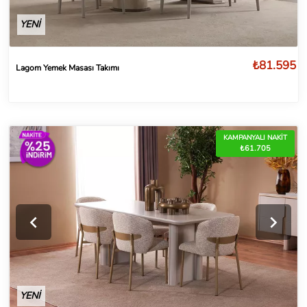
YENİ
₺81.595
Lagom Yemek Masası Takımı
KAMPANYALI NAKİT
₺61.705
YENİ