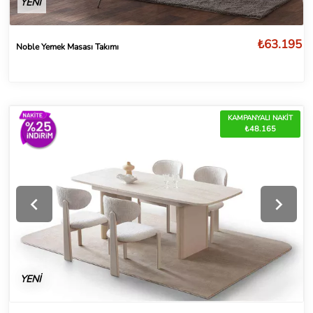
YENİ
₺63.195
Noble Yemek Masası Takımı
KAMPANYALI NAKİT
₺48.165
YENİ