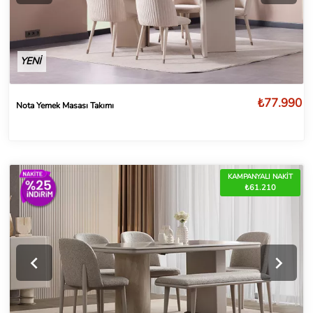
YENİ
₺77.990
Nota Yemek Masası Takımı
KAMPANYALI NAKİT
₺61.210