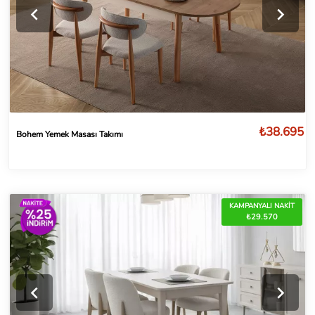
₺38.695
Bohem Yemek Masası Takımı
KAMPANYALI NAKİT
₺29.570