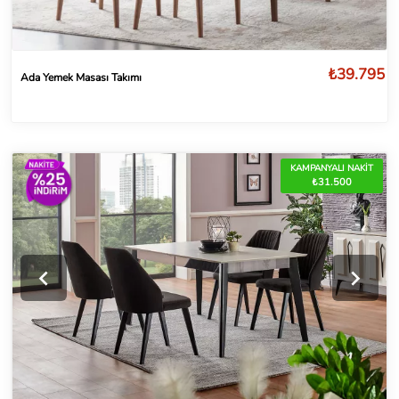
₺39.795
Ada Yemek Masası Takımı
KAMPANYALI NAKİT
₺31.500