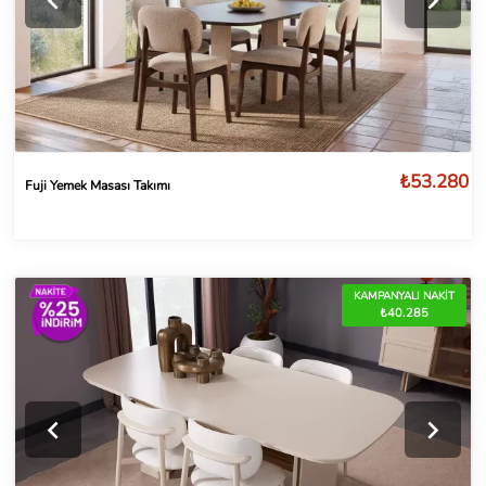
₺53.280
Fuji Yemek Masası Takımı
KAMPANYALI NAKİT
₺40.285