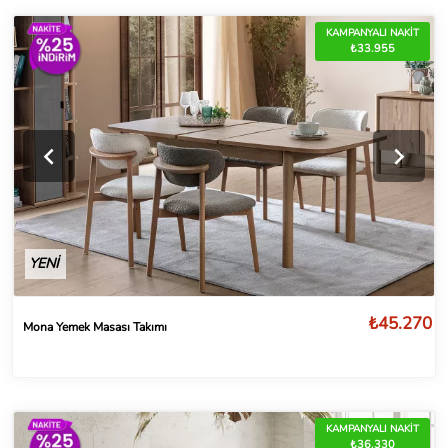
KAMPANYALI NAKİT
₺33.955
YENİ
₺45.270
Mona Yemek Masası Takımı
KAMPANYALI NAKİT
₺36.330