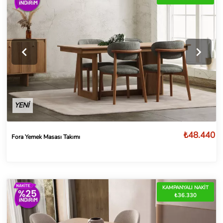
YENİ
₺48.440
Fora Yemek Masası Takımı
KAMPANYALI NAKİT
₺36.330