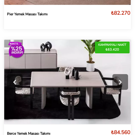
₺82.270
Pier Yemek Masası Takımı
KAMPANYALI NAKİT
₺63.420
₺84.560
Berce Yemek Masası Takımı