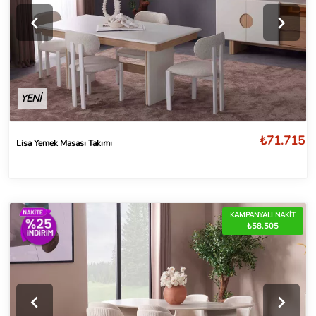
YENİ
₺71.715
Lisa Yemek Masası Takımı
KAMPANYALI NAKİT
₺58.505