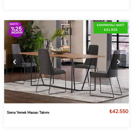
KAMPANYALI NAKİT
₺31.925
₺42.550
Siena Yemek Masası Takımı