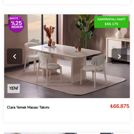
KAMPANYALI NAKİT
₺50.175
YENİ
₺66.875
Clara Yemek Masası Takımı