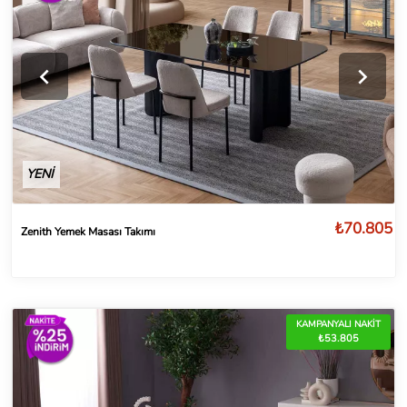
YENİ
₺70.805
Zenith Yemek Masası Takımı
KAMPANYALI NAKİT
₺53.805