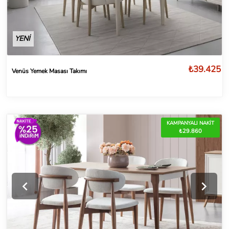
YENİ
₺39.425
Venüs Yemek Masası Takımı
KAMPANYALI NAKİT
₺29.860