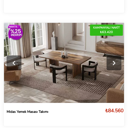
KAMPANYALI NAKİT
₺63.420
₺84.560
Midas Yemek Masası Takımı