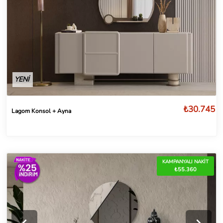
YENİ
₺30.745
Lagom Konsol + Ayna
KAMPANYALI NAKİT
₺55.360