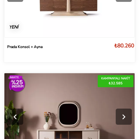
YENİ
₺80.260
Prada Konsol + Ayna
KAMPANYALI NAKİT
₺32.585