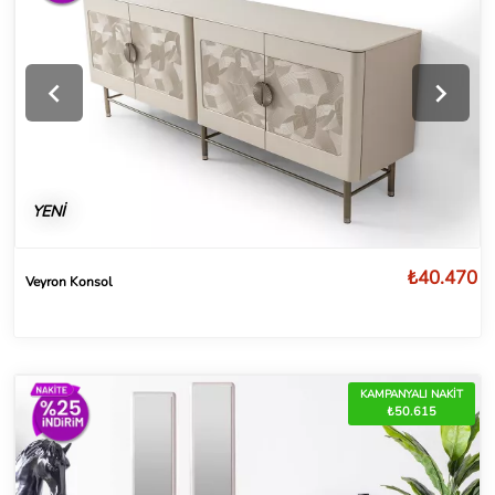
YENİ
₺40.470
Veyron Konsol
KAMPANYALI NAKİT
₺50.615