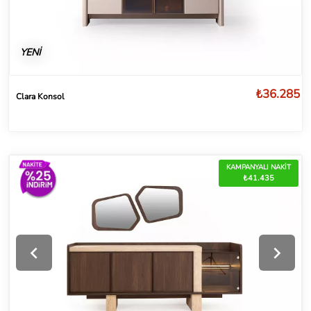
YENİ
₺36.285
Clara Konsol
KAMPANYALI NAKİT
₺41.435