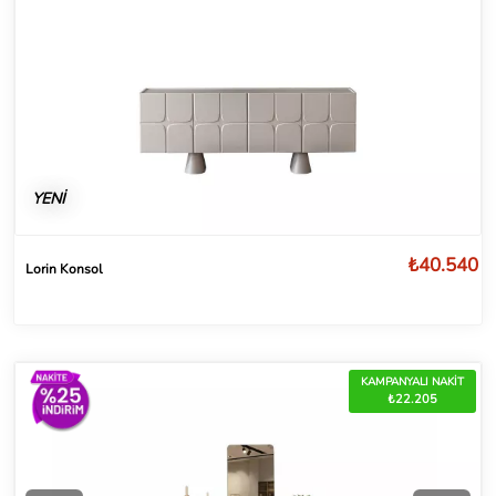
YENİ
₺40.540
Lorin Konsol
KAMPANYALI NAKİT
₺22.205