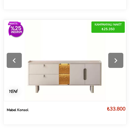
KAMPANYALI NAKİT
₺25.350
YENİ
₺33.800
Mabel Konsol