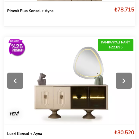
₺78.715
Piramit Plus Konsol + Ayna
KAMPANYALI NAKİT
₺22.895
YENİ
₺30.520
Luzzi Konsol + Ayna