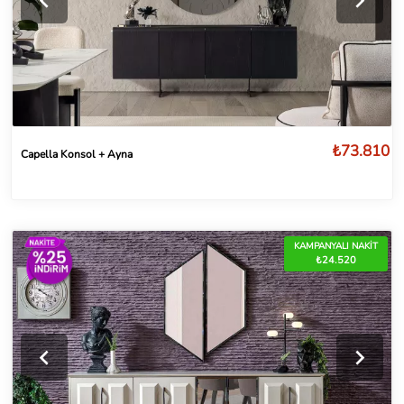
₺73.810
Capella Konsol + Ayna
KAMPANYALI NAKİT
₺24.520