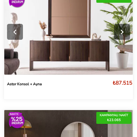
₺87.515
Astor Konsol + Ayna
KAMPANYALI NAKİT
₺23.065