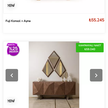
YENİ
₺55.245
Fuji Konsol + Ayna
KAMPANYALI NAKİT
₺59.040
YENİ