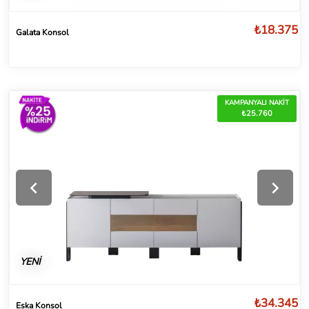
₺18.375
Galata Konsol
KAMPANYALI NAKİT
₺25.760
YENİ
₺34.345
Eska Konsol