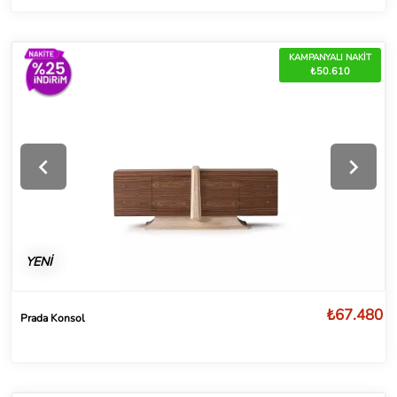
KAMPANYALI NAKİT
₺50.610
YENİ
₺67.480
Prada Konsol