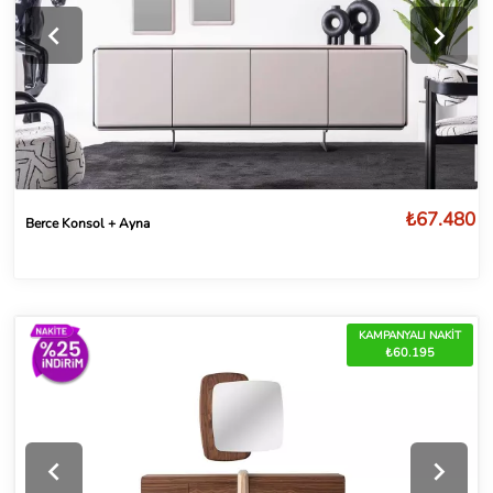
₺67.480
Berce Konsol + Ayna
KAMPANYALI NAKİT
₺60.195