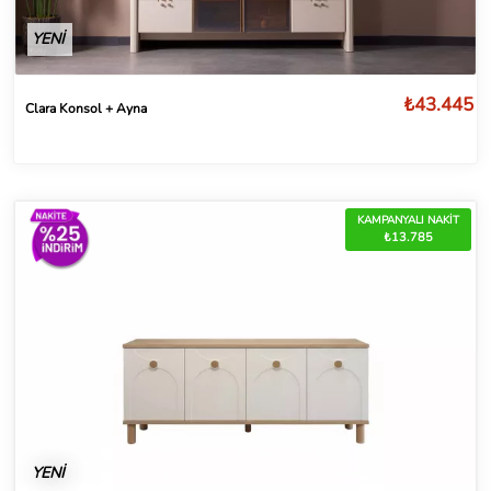
YENİ
₺43.445
Clara Konsol + Ayna
KAMPANYALI NAKİT
₺13.785
YENİ