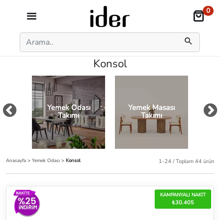
0
Konsol
Yemek Odası
Yemek Masası
Ye
Takımı
Takımı
Anasayfa
>
Yemek Odası
>
Konsol
1-24 / Toplam 44 ürün
KAMPANYALI NAKİT
₺30.405