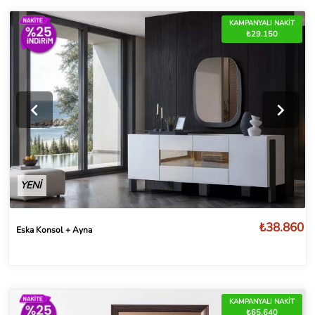
KAMPANYALI NAKİT
₺29.150
YENİ
₺38.860
Eska Konsol + Ayna
KAMPANYALI NAKİT
₺65.640