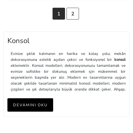
1
2
Konsol
Evinize şıklık katmanın en harika ve kolay yolu; mekân
dekorasyonuna estetik açıdan çekici ve fonksiyonel bir
konsol
eklemektir. Konsol modelleri; dekorasyonunuzu tamamlamak ve
evinize sofistike bir dokunuş eklemek için mükemmel bir
seçeneklerin başında yer alır. Modern ev tasarımlarına uygun
olacak şekilde tasarlanan minimalist konsol modelleri; modern
çizgileri ve şık detaylarıyla büyük oranda dikkat çeker. Ahşap,
metal ya da cam gibi çeşitlilik gösteren farklı malzemelerden
üretilen konsol modelleri; evinize eşsiz bir dokunuş katarak dekore
DEVAMINI OKU
edilen mekânı daha dikkat çekici hale getirir. Bunun yanı sıra;
çeşitlilik gösteren boyut ve renk seçenekleri sayesinde dekore
edilmek istenen mekâna en uygun olan konsol modelinde karar
kılarak kişisel tarzınızı yansıtabilir ve evinizde göz alıcı bir hava
yaratabilirsiniz.