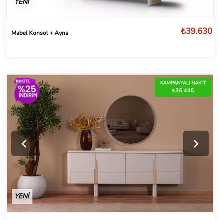
YENİ
₺39.630
Mabel Konsol + Ayna
KAMPANYALI NAKİT
₺36.445
YENİ