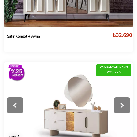
₺32.690
Safir Konsol + Ayna
KAMPANYALI NAKİT
₺29.725