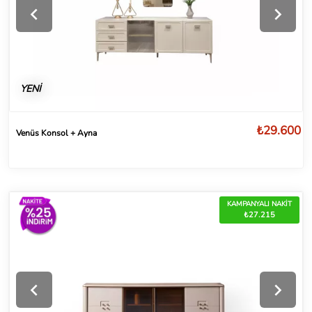
YENİ
₺29.600
Venüs Konsol + Ayna
KAMPANYALI NAKİT
₺27.215