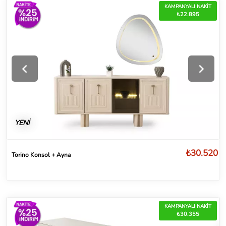
KAMPANYALI NAKİT
₺22.895
YENİ
₺30.520
Torino Konsol + Ayna
KAMPANYALI NAKİT
₺30.355