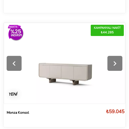
KAMPANYALI NAKİT
₺44.285
YENİ
₺59.045
Monza Konsol