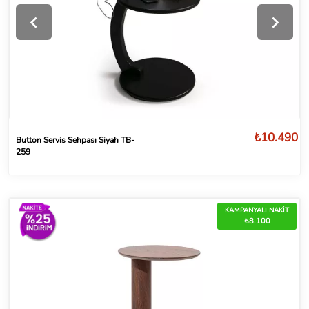
₺10.490
Button Servis Sehpası Siyah TB-
259
KAMPANYALI NAKİT
₺8.100