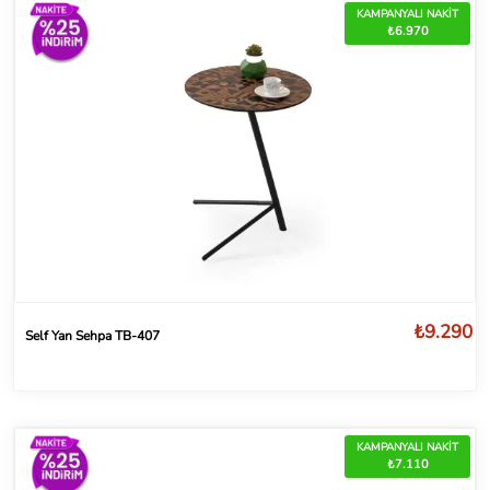
KAMPANYALI NAKİT
₺6.970
₺9.290
Self Yan Sehpa TB-407
KAMPANYALI NAKİT
₺7.110