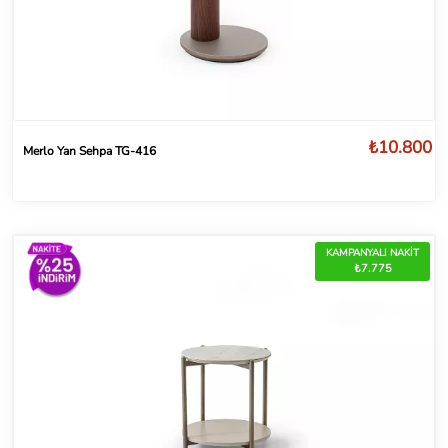
₺10.800
Merlo Yan Sehpa TG-416
KAMPANYALI NAKİT
₺7.775