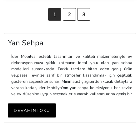
1
2
3
Yan Sehpa
İder Mobilya, estetik tasarımları ve kaliteli malzemeleriyle ev
dekorasyonunuza şıklık katmanın ideal yolu olan yan sehpa
modelleri sunmaktadır. Farklı tarzlara hitap eden geniş ürün
yelpazesi, evinize zarif bir atmosfer kazandırmak için çeşitlilik
gösteren seçenekler sunar. Minimalist çizgilerden klasik detaylara
varana kadar, İder Mobilya'nın yan sehpa koleksiyonu; her zevke
ve ev düzenine uygun seçenekler sunarak kullanıcılarına geniş bir
tercih özgürlüğü tanır.
DEVAMINI OKU
İder Mobilya'nın yan sehpa koleksiyonu, sadece estetik açıdan
değil, aynı zamanda fonksiyonellik bakımından da zengin
seçeneklere sahiptir. Depolama alanları, şık detaylar ve dayanıklı
malzemelerle üretilen bu yan sehpa modelleri, evinizde hem
dekoratif bir görünüm hem de pratik kullanım sağlar. İder Mobilya