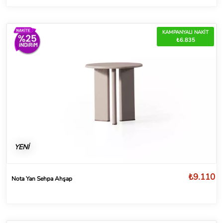
KAMPANYALI NAKİT
₺6.835
YENİ
₺9.110
Nota Yan Sehpa Ahşap