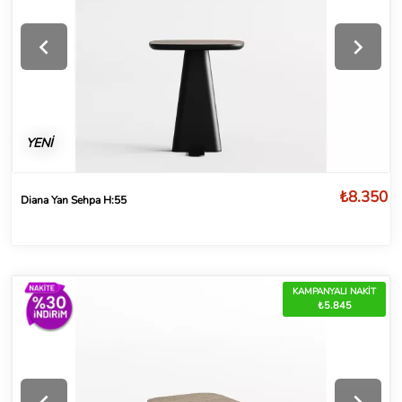
YENİ
₺8.350
Diana Yan Sehpa H:55
KAMPANYALI NAKİT
₺5.845