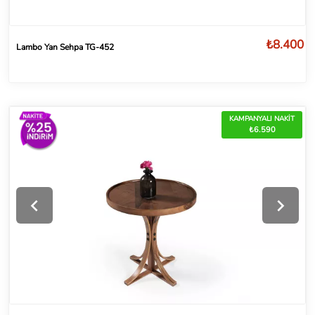
₺8.400
Lambo Yan Sehpa TG-452
KAMPANYALI NAKİT
₺6.590