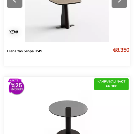
YENİ
₺8.350
Diana Yan Sehpa H:49
KAMPANYALI NAKİT
₺6.300