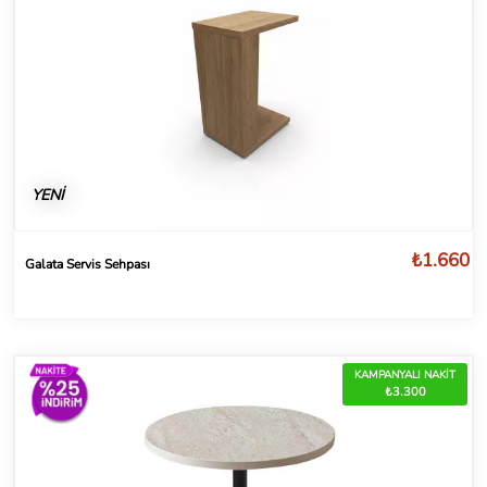
YENİ
₺1.660
Galata Servis Sehpası
KAMPANYALI NAKİT
₺3.300