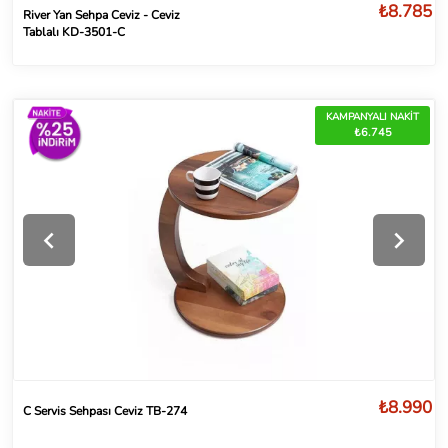
₺8.785
River Yan Sehpa Ceviz - Ceviz
Tablalı KD-3501-C
KAMPANYALI NAKİT
₺6.745
₺8.990
C Servis Sehpası Ceviz TB-274