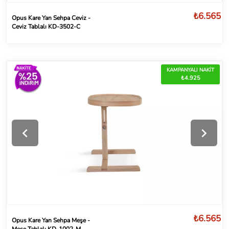
₺6.565
Opus Kare Yan Sehpa Ceviz -
Ceviz Tablalı KD-3502-C
KAMPANYALI NAKİT
₺4.925
₺6.565
Opus Kare Yan Sehpa Meşe -
Meşe Tablalı KD-1002-M