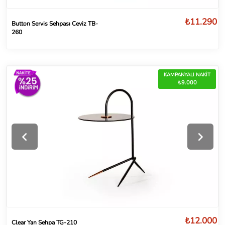
₺11.290
Button Servis Sehpası Ceviz TB-
260
KAMPANYALI NAKİT
₺9.000
₺12.000
Clear Yan Sehpa TG-210