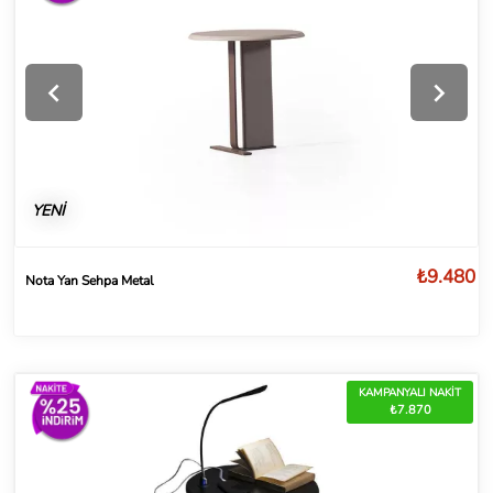
YENİ
₺9.480
Nota Yan Sehpa Metal
KAMPANYALI NAKİT
₺7.870