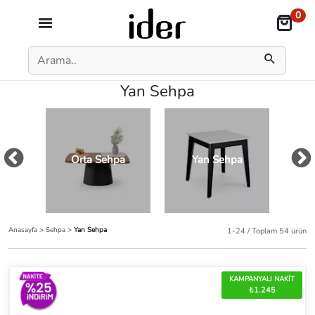
0
Yan Sehpa
Orta Sehpa
Yan Sehpa
Z
Anasayfa
>
Sehpa
>
Yan Sehpa
1-24 / Toplam 54 ürün
KAMPANYALI NAKİT
₺1.245