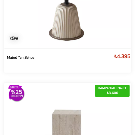
YENİ
₺4.395
Mabel Yan Sehpa
KAMPANYALI NAKİT
₺3.600