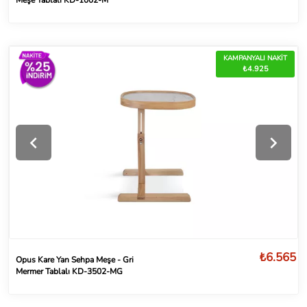
KAMPANYALI NAKİT
₺4.925
₺6.565
Opus Kare Yan Sehpa Meşe - Gri
Mermer Tablalı KD-3502-MG