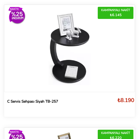
KAMPANYALI NAKİT
₺6.145
₺8.190
C Servis Sehpası Siyah TB-257
KAMPANYALI NAKİT
₺6.220