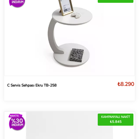
₺8.290
C Servis Sehpası Ekru TB-258
KAMPANYALI NAKİT
₺5.845