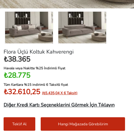
Flora Üçlü Koltuk Kahverengi
₺38.365
Havale veya Nakitte %25 İndirimli Fiyat
₺28.775
Tüm Kartlara %15 indirimli 6 Taksitli fiyat
₺32.610,25
(₺5.435,04 X 6 Taksit)
Diğer Kredi Kartı Seçeneklerini Görmek İçin Tıklayın
Teklif Al
Hangi Mağazada Görebilirim