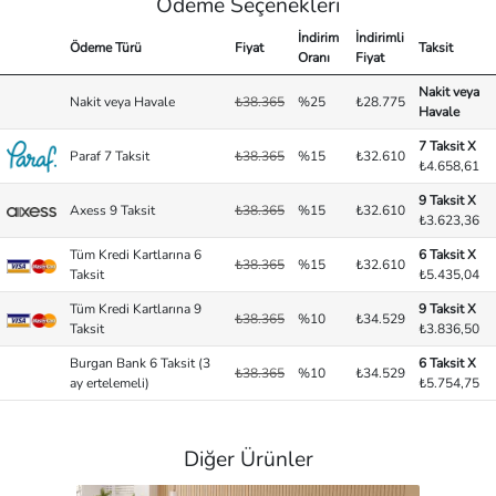
Ödeme Seçenekleri
İndirim
İndirimli
Ödeme Türü
Fiyat
Taksit
Oranı
Fiyat
Nakit veya
Nakit veya Havale
₺38.365
%25
₺28.775
Havale
7 Taksit X
Paraf 7 Taksit
₺38.365
%15
₺32.610
₺4.658,61
9 Taksit X
Axess 9 Taksit
₺38.365
%15
₺32.610
₺3.623,36
Tüm Kredi Kartlarına 6
6 Taksit X
₺38.365
%15
₺32.610
Taksit
₺5.435,04
Tüm Kredi Kartlarına 9
9 Taksit X
₺38.365
%10
₺34.529
Taksit
₺3.836,50
Burgan Bank 6 Taksit (3
6 Taksit X
₺38.365
%10
₺34.529
ay ertelemeli)
₺5.754,75
Diğer Ürünler