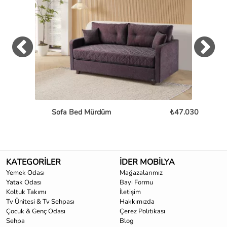
Sofa Bed Mürdüm
₺47.030
L
KATEGORİLER
İDER MOBİLYA
Yemek Odası
Mağazalarımız
Yatak Odası
Bayi Formu
Koltuk Takımı
İletişim
Tv Ünitesi & Tv Sehpası
Hakkımızda
Çocuk & Genç Odası
Çerez Politikası
Sehpa
Blog