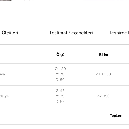
 Ölçüleri
Teslimat Seçenekleri
Teşhirde
Ölçü
Birim
G: 180
asa
Y: 75
₺13.150
D: 90
G: 45
dalye
Y: 85
₺7.350
D: 55
Toplam