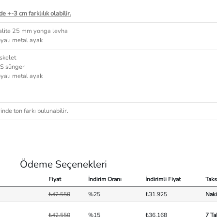
e +-3 cm farklılık olabilir.
kalite 25 mm yonga levha
oyalı metal ayak
skelet
S sünger
oyalı metal ayak
nde ton farkı bulunabilir.
Ödeme Seçenekleri
Fiyat
İndirim Oranı
İndirimli Fiyat
Taks
₺42.550
%25
₺31.925
Naki
₺42.550
%15
₺36.168
7 Ta