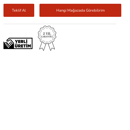
Teklif Al
Hangi Mağazada Görebilirim