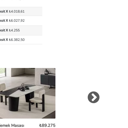
ksit X
₺4.018,61
ksit X
₺6.027,92
ksit X
₺4.255
ksit X
₺6.382,50
Yemek Masası
₺89.275
Forres Yemek Masası
₺88