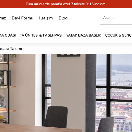
Tüm ürünlerde paraf'a özel 7 taksite %15 indirim!
mız
Bayi Formu
İletişim
Blog
A ODASI
TV ÜNITESI & TV SEHPASI
YATAK BAZA BAŞLIK
ÇOCUK & GENÇ
sası Takımı