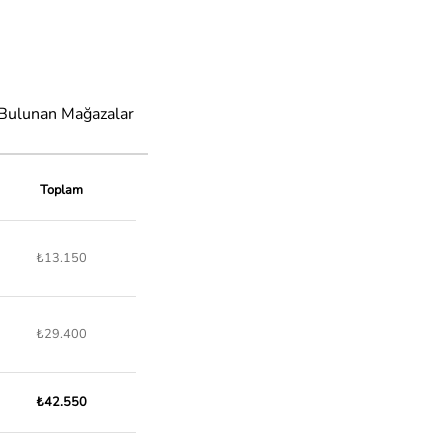
 Bulunan Mağazalar
Toplam
₺13.150
₺29.400
₺42.550