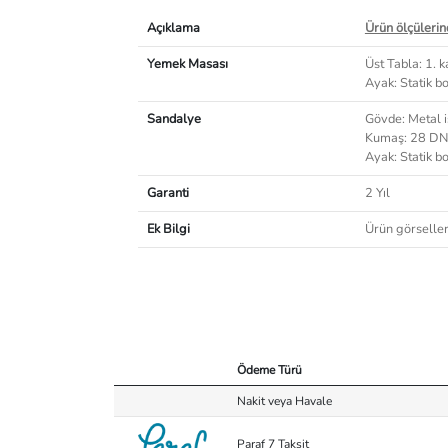
Açıklama
Ürün ölçülerind
Yemek Masası
Üst Tabla: 1. 
Ayak: Statik b
Sandalye
Gövde: Metal i
Kumaş: 28 DN
Ayak: Statik b
Garanti
2 Yıl
Ek Bilgi
Ürün görselleri
Ödeme Türü
Nakit veya Havale
Paraf 7 Taksit