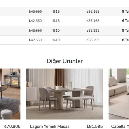
₺42.550
%15
₺36.168
9 Ta
₺42.550
%15
₺36.168
6 Ta
₺42.550
%10
₺38.295
9 Ta
₺42.550
%10
₺38.295
6 Ta
Diğer Ürünler
₺70.805
Lagom Yemek Masası
₺81.595
Capella 