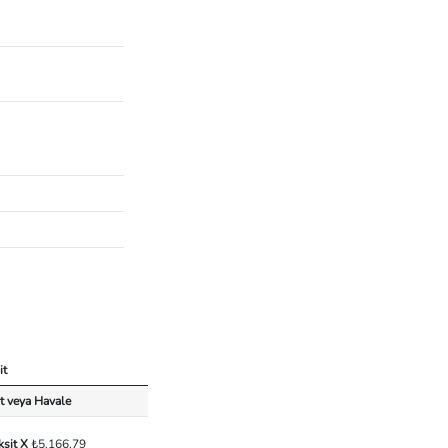
it
t veya Havale
ksit X
₺5.166,79