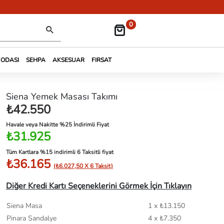
0
 ODASI
SEHPA
AKSESUAR
FIRSAT
Siena Yemek Masası Takımı
₺42.550
Havale veya Nakitte %25 İndirimli Fiyat
₺31.925
Tüm Kartlara %15 indirimli 6 Taksitli fiyat
₺36.165
(₺6.027,50 X 6 Taksit)
Diğer Kredi Kartı Seçeneklerini Görmek İçin Tıklayın
Siena Masa
1 x ₺13.150
Pinara Sandalye
4 x ₺7.350