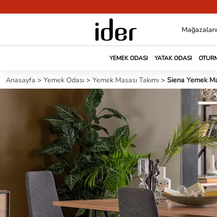
Mağazaları
YEMEK ODASI
YATAK ODASI
OTURM
Anasayfa
>
Yemek Odası
>
Yemek Masası Takımı
>
Siena Yemek Ma